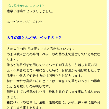
《お客様からのコメント》
素早い作業でビックリしました。
ありがとうございました。
人生のほとんどが、
ベッド
の上？
人は人生の約1/3は寝ていると言われています。
つまり我々はその時間、
ベッド
や
布団
の上で過ごしている事にな
ります。
誰もが毎日必ず使用しているベッドや寝具も、引越しや買い替
え・不具合などで不用になった時に、お部屋から運び出したりす
る事や、個人で処分するのは困難だとお聞きします。
特に、女性や高齢の方にとっては、大きくて重たいベッドの搬出
はかなり難しいのが現状です。
無理をしてお怪我をしたり、身体を痛めてしまう事にも成りかね
ません。
更にベッドや寝具は、運搬・搬出の際に、床や天井・壁に傷を付
けてしまう事もあります。