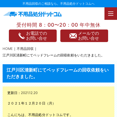
不用品回収のご相談なら。不用品処分ドットコムへ
受付時間 8：00〜20：00 年中無休
TOPページ
お電話での
メールでの
お問い合せ
お問い合せ
不用品回収
HOME
不用品回収
不用品買取
江戸川区清新町にてベッドフレームの回収依頼をいただきました。
家電処分
江戸川区清新町にてベッドフレームの回収依頼をい
家具処分
ただきました。
遺品整理
更新日：2021.12.20
引っ越し
２０２１年１２月２０日（月）
片付け整理
こんにちは、不用品処分ドットコムです。