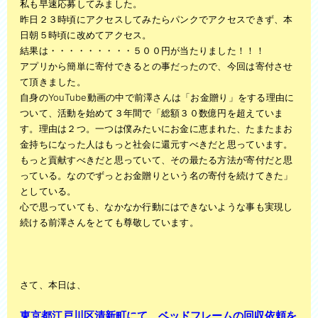
私も早速応募してみました。
昨日２３時頃にアクセスしてみたらパンクでアクセスできず、本
日朝５時頃に改めてアクセス。
結果は・・・・・・・・・５００円が当たりました！！！
アプリから簡単に寄付できるとの事だったので、今回は寄付させ
て頂きました。
自身のYouTube動画の中で前澤さんは「お金贈り」をする理由に
ついて、活動を始めて３年間で「総額３０数億円を超えていま
す。理由は２つ。一つは僕みたいにお金に恵まれた、たまたまお
金持ちになった人はもっと社会に還元すべきだと思っています。
もっと貢献すべきだと思っていて、その最たる方法が寄付だと思
っている。なのでずっとお金贈りという名の寄付を続けてきた」
としている。
心で思っていても、なかなか行動にはできないような事も実現し
続ける前澤さんをとても尊敬しています。
さて、本日は、
東京都江戸川区清新町にて、ベッドフレームの回収依頼を