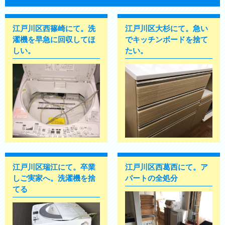
江戸川区西篠崎にて。洗
江戸川区大杉にて。急い
濯機を早急に回収してほ
でキッチンボードを捨て
しい。
たい。
江戸川区瑞江にて。卒業
江戸川区西葛西にて。ア
しご実家へ。洗濯機を捨
パートの全処分
てる