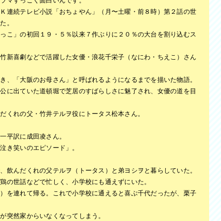
ドラマすっごく面白いんです。
ＨＫ連続テレビ小説「おちょやん」（月〜土曜・前８時）第２話の世
った。
よっこ」の初回１９・５％以来７作ぶりに２０％の大台を割り込むス
松竹新喜劇などで活躍した女優・浪花千栄子（なにわ・ちえこ）さん
抜き、「大阪のお母さん」と呼ばれるようになるまでを描いた物語。
奉公に出ていた道頓堀で芝居のすばらしさに魅了され、女優の道を目
んだくれの父・竹井テルヲ役にトータス松本さん。
海一平訳に成田凌さん。
「泣き笑いのエピソード」。
で、飲んだくれの父テルヲ（トータス）と弟ヨシヲと暮らしていた。
や鶏の世話などで忙しく、小学校にも通えずにいた。
澤）を連れて帰る。これで小学校に通えると喜ぶ千代だったが、栗子
ヲが突然家からいなくなってしまう。