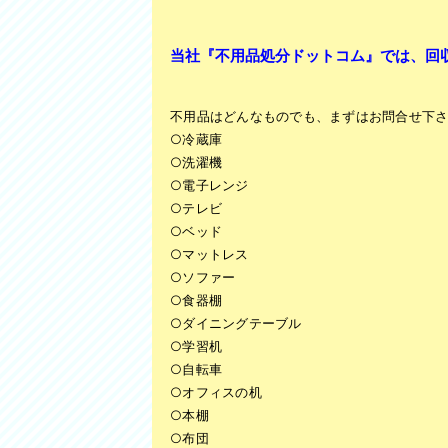
当社『不用品処分ドットコム』では、回
不用品はどんなものでも、まずはお問合せ下
○冷蔵庫
○洗濯機
○電子レンジ
○テレビ
○ベッド
○マットレス
○ソファー
○食器棚
○ダイニングテーブル
○学習机
○自転車
○オフィスの机
○本棚
○布団