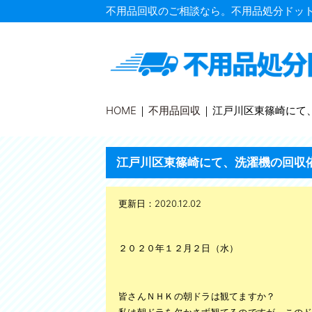
不用品回収のご相談なら。不用品処分ドッ
TOPページ
不用品回収
HOME
不用品回収
江戸川区東篠崎にて
不用品買取
江戸川区東篠崎にて、洗濯機の回収
家電処分
家具処分
更新日：2020.12.02
遺品整理
２０２０年１２月２日（水）
引っ越し
片付け整理
皆さんＮＨＫの朝ドラは観てますか？