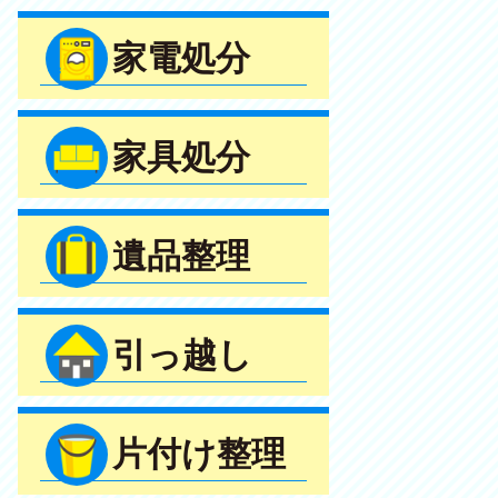
家電処分
家具処分
遺品整理
引っ越し
片付け整理