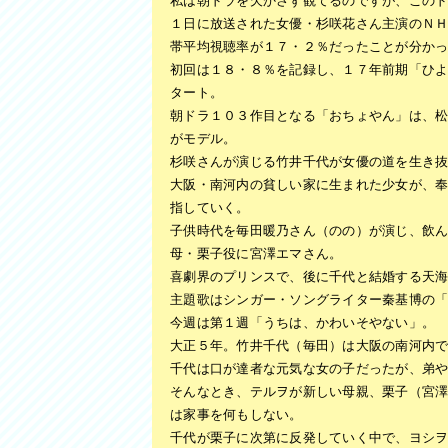
私は朝ドラを欠かさず観てるのですが、この
ベッド処分
１日に放送された女優・杉咲花さん主演のＮ
風呂釜処分
帯平均視聴率が１７・２％だったことが分か
初回は１８・８％を記録し、１７年前期「ひ
庭・ベランダ整理
タート。
朝ドラ１０３作目となる「おちょやん」は、
お問い合わせ
がモデル。
杉咲さんが演じる竹井千代が女優の道を生き
スタッフブログ
大阪・南河内の貧しい家に生まれた少女が、
指していく。
会社概要
子供時代を毎田暖乃さん（のの）が演じ、飲
母・栗子役に宮澤エマさん。
喜劇界のプリンスで、後に千代と結婚する天
主題歌はシンガー・ソングライター秦基博の
今週は第１週「うちは、かわいそやない」。
大正５年。竹井千代（毎田）は大阪の南河内
千代は口が達者な元気な女の子だったが、弟
そんなとき、テルヲが新しい母親、栗子（宮
は家事を何もしない。
千代が栗子に次第に反発していく中で、ヨシ