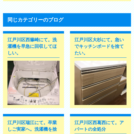
同じカテゴリーのブログ
江戸川区西篠崎にて。洗
江戸川区大杉にて。急い
濯機を早急に回収してほ
でキッチンボードを捨て
しい。
たい。
江戸川区瑞江にて。卒業
江戸川区西葛西にて。ア
しご実家へ。洗濯機を捨
パートの全処分