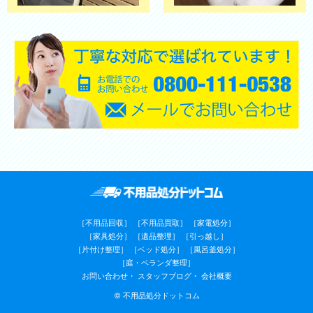
［不用品回収］
［不用品買取］
［家電処分］
［家具処分］
［遺品整理］
［引っ越し］
［片付け整理］
［ベッド処分］
［風呂釜処分］
［庭・ベランダ整理］
お問い合わせ
スタッフブログ
会社概要
© 不用品処分ドットコム