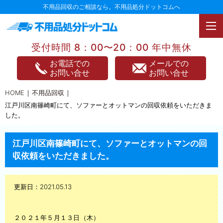
不用品回収のご相談なら。不用品処分ドットコムへ
受付時間 8：00〜20：00 年中無休
TOPページ
お電話での
メールでの
お問い合せ
お問い合せ
不用品回収
HOME
不用品回収
不用品買取
江戸川区南篠崎町にて、ソファーとオットマンの回収依頼をいただきま
した。
家電処分
家具処分
江戸川区南篠崎町にて、ソファーとオットマンの回
収依頼をいただきました。
遺品整理
引っ越し
更新日：2021.05.13
片付け整理
２０２１年５月１３日（木）