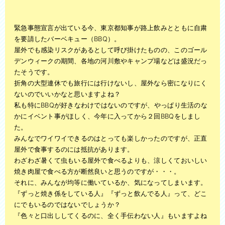
ベッド処分
風呂釜処分
緊急事態宣言が出ている今、東京都知事が路上飲みとともに自粛
を要請したバーベキュー（BBQ）。
庭・ベランダ整理
屋外でも感染リスクがあるとして呼び掛けたものの、このゴール
デンウィークの期間、各地の河川敷やキャンプ場などは盛況だっ
お問い合わせ
たそうです。
折角の大型連休でも旅行には行けないし、屋外なら密になりにく
スタッフブログ
ないのでいいかなと思いますよね？
私も特にBBQが好きなわけではないのですが、やっぱり生活のな
会社概要
かにイベント事がほしく、今年に入ってから２回BBQをしまし
た。
みんなでワイワイできるのはとっても楽しかったのですが、正直
屋外で食事するのには抵抗があります。
わざわざ暑くて虫もいる屋外で食べるよりも、涼しくておいしい
焼き肉屋で食べる方が断然良いと思うのですが・・・。
それに、みんなが均等に働いているか、気になってしまいます。
『ずっと焼き係をしている人』『ずっと飲んでる人』って、どこ
にでもいるのではないでしょうか？
『色々と口出ししてくるのに、全く手伝わない人』もいますよね