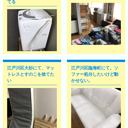
てる
江戸川区大杉にて、マッ
江戸川区臨海町にて。ソ
トレスとすのこを捨てた
ファー処分したいけど動
い
かせない。